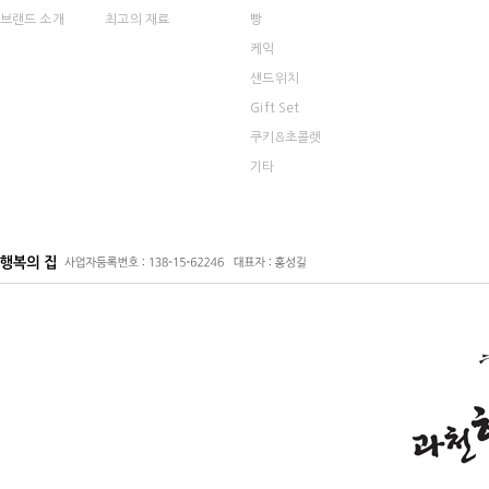
브랜드 소개
최고의 재료
빵
케익
샌드위치
Gift Set
쿠키&초콜렛
기타