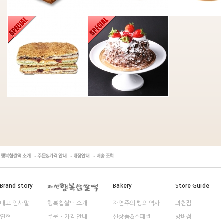
Brand story
Bakery
Store Guide
대표 인사말
행복찹쌀떡 소개
자연주의 빵의 역사
과천점
연혁
주문ㆍ가격 안내
신상품&스페셜
방배점