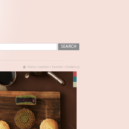
Home
Location
Favorite
Contact us
|
|
|