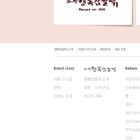
Brand story
Bakery
대표 인사말
행복찹쌀떡 소개
자연주의
연혁
주문ㆍ가격 안내
신상품&
브랜드 소개
최고의 재료
빵
케익
샌드위치
Gift Set
쿠키&초
기타