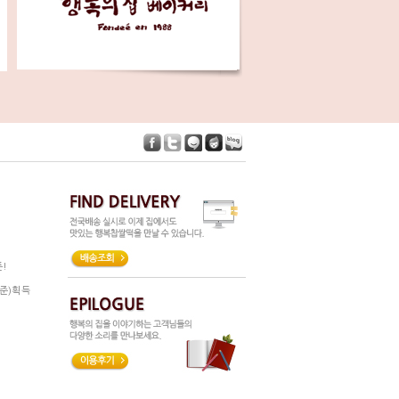
!
준)획득