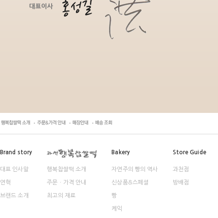
Brand story
Bakery
Store Guide
대표 인사말
행복찹쌀떡 소개
자연주의 빵의 역사
과천점
연혁
주문ㆍ가격 안내
신상품&스페셜
방배점
브랜드 소개
최고의 재료
빵
케익