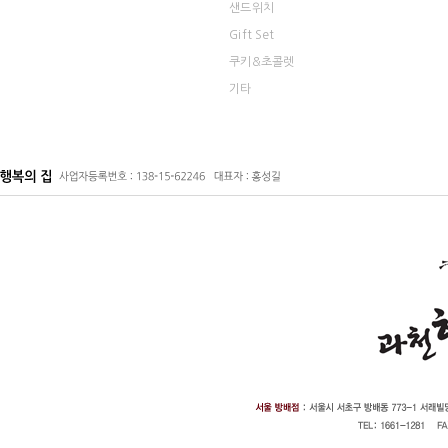
샌드위치
Gift Set
쿠키&초콜렛
기타